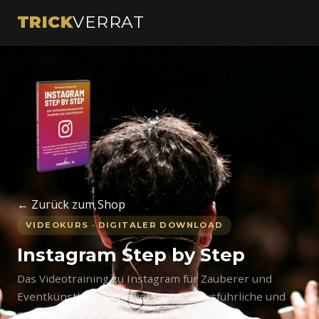
TRICK
VERRAT
← Zurück zum Shop
VIDEOKURS · DIGITALER DOWNLOAD
Instagram Step by Step
Das Videotraining zu Instagram für Zauberer und
Eventkünstler. Über zwei Stunden ausführliche und
praxiserprobte Tipps – für Einsteiger und