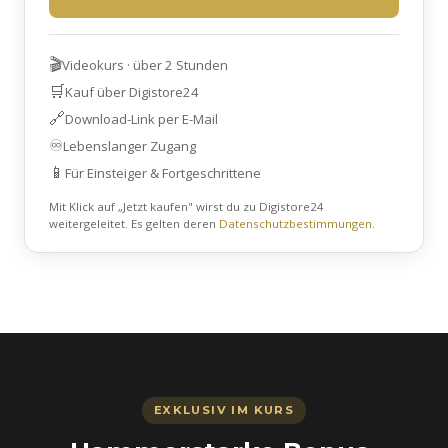
🎬
Videokurs · über 2 Stunden
🛒
Kauf über Digistore24
🔗
Download-Link per E-Mail
♾️
Lebenslanger Zugang
📱
Für Einsteiger & Fortgeschrittene
Mit Klick auf „Jetzt kaufen" wirst du zu Digistore24
weitergeleitet. Es gelten deren
Datenschutzbestimmungen
.
EXKLUSIV IM KURS