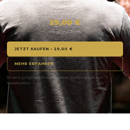
Fortgeschrittene.
29,00 €
inkl. gesetzl. MwSt.
JETZT KAUFEN – 29,00 €
MEHR ERFAHREN
Du wirst zu Digistore24 weitergeleitet · Download-Link nach
Kaufabschluss